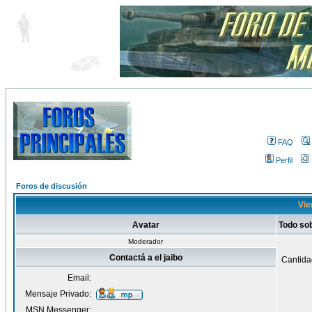
FAQ
Perfil
Foros de discusión
Vien
Avatar
Todo sob
Moderador
Contactá a el jaibo
Cantida
Email:
Mensaje Privado:
MSN Messenger: