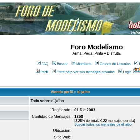
Foro Modelismo
Arma, Pega, Pinta y Disfruta.
FAQ
Buscar
Miembros
Grupos de Usuarios
Perfil
Entre para ver sus mensajes privados
Login
Viendo perfil :: el jaibo
Todo sobre el jaibo
Registrado:
01 Dic 2003
Cantidad de Mensajes:
1858
[3.25% del total / 0.22 mensajes por día]
Buscar todos los mensajes de el jaibo
Ubicación:
Sitio Web: