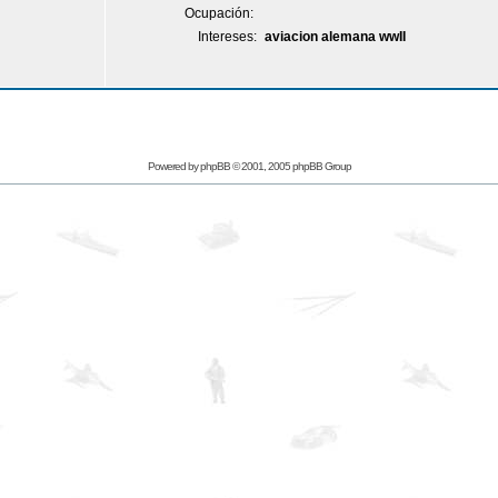
Ocupación:
Intereses:
aviacion alemana wwII
Powered by
phpBB
© 2001, 2005 phpBB Group