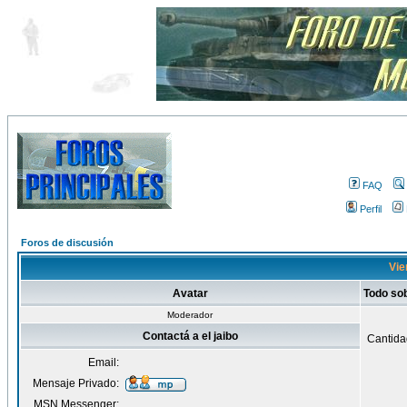
FAQ
Perfil
Foros de discusión
Vien
Avatar
Todo sob
Moderador
Contactá a el jaibo
Cantida
Email:
Mensaje Privado:
MSN Messenger: