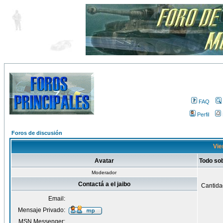
FAQ
Perfil
Foros de discusión
Vien
Avatar
Todo sob
Moderador
Contactá a el jaibo
Cantida
Email:
Mensaje Privado:
MSN Messenger: