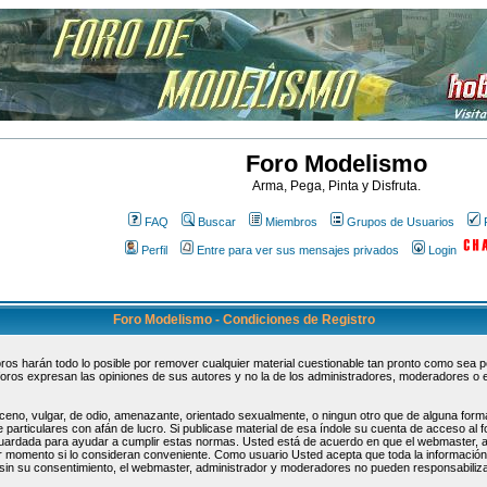
Foro Modelismo
Arma, Pega, Pinta y Disfruta.
FAQ
Buscar
Miembros
Grupos de Usuarios
Perfil
Entre para ver sus mensajes privados
Login
Foro Modelismo - Condiciones de Registro
s harán todo lo posible por remover cualquier material cuestionable tan pronto como sea pos
oros expresan las opiniones de sus autores y no la de los administradores, moderadores o 
ceno, vulgar, de odio, amenazante, orientado sexualmente, o ningun otro que de alguna forma
 particulares con afán de lucro. Si publicase material de esa índole su cuenta de acceso al
guardada para ayudar a cumplir estas normas. Usted está de acuerdo en que el webmaster, 
uier momento si lo consideran conveniente. Como usuario Usted acepta que toda la informaci
sin su consentimiento, el webmaster, administrador y moderadores no pueden responsabiliza