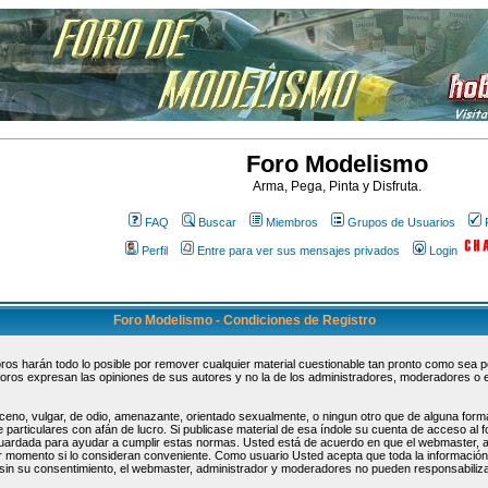
Foro Modelismo
Arma, Pega, Pinta y Disfruta.
FAQ
Buscar
Miembros
Grupos de Usuarios
Perfil
Entre para ver sus mensajes privados
Login
Foro Modelismo - Condiciones de Registro
s harán todo lo posible por remover cualquier material cuestionable tan pronto como sea pos
oros expresan las opiniones de sus autores y no la de los administradores, moderadores o 
ceno, vulgar, de odio, amenazante, orientado sexualmente, o ningun otro que de alguna forma
 particulares con afán de lucro. Si publicase material de esa índole su cuenta de acceso al
guardada para ayudar a cumplir estas normas. Usted está de acuerdo en que el webmaster, 
uier momento si lo consideran conveniente. Como usuario Usted acepta que toda la informaci
sin su consentimiento, el webmaster, administrador y moderadores no pueden responsabiliza