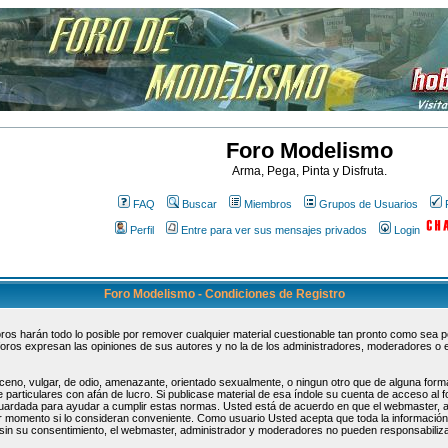
Foro Modelismo
Arma, Pega, Pinta y Disfruta.
FAQ
Buscar
Miembros
Grupos de Usuarios
Perfil
Entre para ver sus mensajes privados
Login
Foro Modelismo - Condiciones de Registro
s harán todo lo posible por remover cualquier material cuestionable tan pronto como sea pos
oros expresan las opiniones de sus autores y no la de los administradores, moderadores o 
ceno, vulgar, de odio, amenazante, orientado sexualmente, o ningun otro que de alguna forma
 particulares con afán de lucro. Si publicase material de esa índole su cuenta de acceso al
guardada para ayudar a cumplir estas normas. Usted está de acuerdo en que el webmaster, 
uier momento si lo consideran conveniente. Como usuario Usted acepta que toda la informaci
sin su consentimiento, el webmaster, administrador y moderadores no pueden responsabiliza