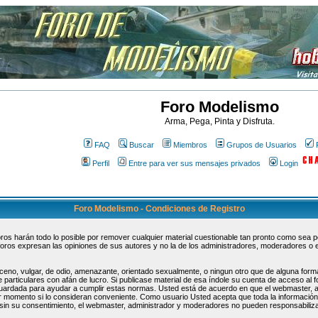
Foro Modelismo
Arma, Pega, Pinta y Disfruta.
FAQ
Buscar
Miembros
Grupos de Usuarios
Perfil
Entre para ver sus mensajes privados
Login
Foro Modelismo - Condiciones de Registro
s harán todo lo posible por remover cualquier material cuestionable tan pronto como sea pos
oros expresan las opiniones de sus autores y no la de los administradores, moderadores o 
ceno, vulgar, de odio, amenazante, orientado sexualmente, o ningun otro que de alguna forma
 particulares con afán de lucro. Si publicase material de esa índole su cuenta de acceso al
guardada para ayudar a cumplir estas normas. Usted está de acuerdo en que el webmaster, 
uier momento si lo consideran conveniente. Como usuario Usted acepta que toda la informaci
sin su consentimiento, el webmaster, administrador y moderadores no pueden responsabiliza