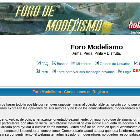
Foro Modelismo
Arma, Pega, Pinta y Disfruta.
FAQ
Buscar
Miembros
Grupos de Usuarios
Perfil
Entre para ver sus mensajes privados
Login
Foro Modelismo - Condiciones de Registro
s harán todo lo posible por remover cualquier material cuestionable tan pronto como sea pos
oros expresan las opiniones de sus autores y no la de los administradores, moderadores o 
ceno, vulgar, de odio, amenazante, orientado sexualmente, o ningun otro que de alguna forma
 particulares con afán de lucro. Si publicase material de esa índole su cuenta de acceso al
guardada para ayudar a cumplir estas normas. Usted está de acuerdo en que el webmaster, 
uier momento si lo consideran conveniente. Como usuario Usted acepta que toda la informaci
sin su consentimiento, el webmaster, administrador y moderadores no pueden responsabiliza