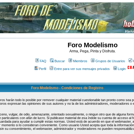
Foro Modelismo
Arma, Pega, Pinta y Disfruta.
FAQ
Buscar
Miembros
Grupos de Usuarios
Perfil
Entre para ver sus mensajes privados
Login
Foro Modelismo - Condiciones de Registro
s harán todo lo posible por remover cualquier material cuestionable tan pronto como sea pos
oros expresan las opiniones de sus autores y no la de los administradores, moderadores o 
ceno, vulgar, de odio, amenazante, orientado sexualmente, o ningun otro que de alguna forma
 particulares con afán de lucro. Si publicase material de esa índole su cuenta de acceso al
guardada para ayudar a cumplir estas normas. Usted está de acuerdo en que el webmaster, 
uier momento si lo consideran conveniente. Como usuario Usted acepta que toda la informaci
sin su consentimiento, el webmaster, administrador y moderadores no pueden responsabiliza