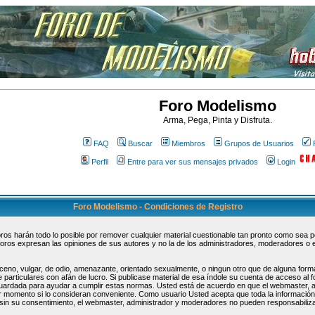
Foro Modelismo
Arma, Pega, Pinta y Disfruta.
FAQ
Buscar
Miembros
Grupos de Usuarios
Perfil
Entre para ver sus mensajes privados
Login
Foro Modelismo - Condiciones de Registro
s harán todo lo posible por remover cualquier material cuestionable tan pronto como sea pos
oros expresan las opiniones de sus autores y no la de los administradores, moderadores o 
ceno, vulgar, de odio, amenazante, orientado sexualmente, o ningun otro que de alguna forma
 particulares con afán de lucro. Si publicase material de esa índole su cuenta de acceso al
guardada para ayudar a cumplir estas normas. Usted está de acuerdo en que el webmaster, 
uier momento si lo consideran conveniente. Como usuario Usted acepta que toda la informaci
sin su consentimiento, el webmaster, administrador y moderadores no pueden responsabiliza