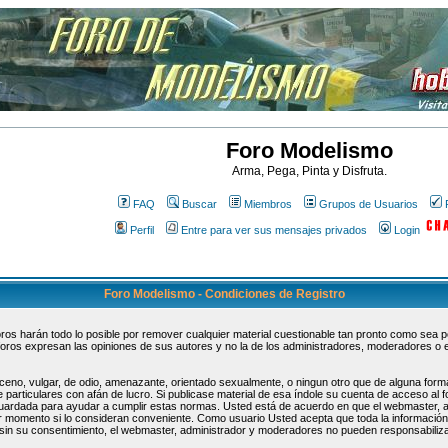
Foro Modelismo
Arma, Pega, Pinta y Disfruta.
FAQ
Buscar
Miembros
Grupos de Usuarios
Perfil
Entre para ver sus mensajes privados
Login
Foro Modelismo - Condiciones de Registro
s harán todo lo posible por remover cualquier material cuestionable tan pronto como sea pos
oros expresan las opiniones de sus autores y no la de los administradores, moderadores o 
ceno, vulgar, de odio, amenazante, orientado sexualmente, o ningun otro que de alguna forma
 particulares con afán de lucro. Si publicase material de esa índole su cuenta de acceso al
guardada para ayudar a cumplir estas normas. Usted está de acuerdo en que el webmaster, 
uier momento si lo consideran conveniente. Como usuario Usted acepta que toda la informaci
sin su consentimiento, el webmaster, administrador y moderadores no pueden responsabiliza