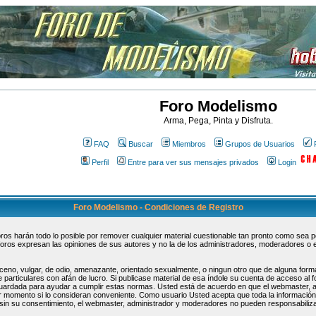
Foro Modelismo
Arma, Pega, Pinta y Disfruta.
FAQ
Buscar
Miembros
Grupos de Usuarios
Perfil
Entre para ver sus mensajes privados
Login
Foro Modelismo - Condiciones de Registro
s harán todo lo posible por remover cualquier material cuestionable tan pronto como sea pos
oros expresan las opiniones de sus autores y no la de los administradores, moderadores o 
ceno, vulgar, de odio, amenazante, orientado sexualmente, o ningun otro que de alguna forma
 particulares con afán de lucro. Si publicase material de esa índole su cuenta de acceso al
guardada para ayudar a cumplir estas normas. Usted está de acuerdo en que el webmaster, 
uier momento si lo consideran conveniente. Como usuario Usted acepta que toda la informaci
sin su consentimiento, el webmaster, administrador y moderadores no pueden responsabiliza