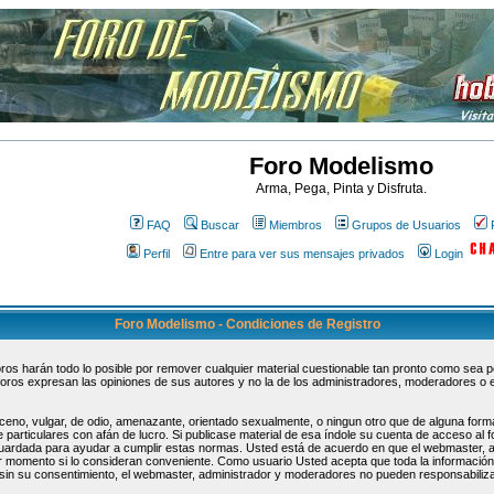
Foro Modelismo
Arma, Pega, Pinta y Disfruta.
FAQ
Buscar
Miembros
Grupos de Usuarios
Perfil
Entre para ver sus mensajes privados
Login
Foro Modelismo - Condiciones de Registro
s harán todo lo posible por remover cualquier material cuestionable tan pronto como sea pos
oros expresan las opiniones de sus autores y no la de los administradores, moderadores o 
ceno, vulgar, de odio, amenazante, orientado sexualmente, o ningun otro que de alguna forma
 particulares con afán de lucro. Si publicase material de esa índole su cuenta de acceso al
guardada para ayudar a cumplir estas normas. Usted está de acuerdo en que el webmaster, 
uier momento si lo consideran conveniente. Como usuario Usted acepta que toda la informaci
sin su consentimiento, el webmaster, administrador y moderadores no pueden responsabiliza