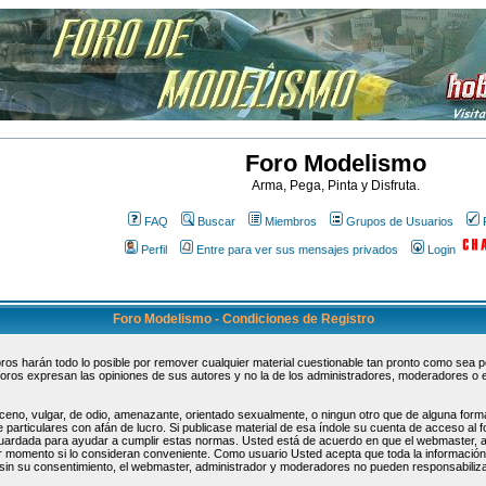
Foro Modelismo
Arma, Pega, Pinta y Disfruta.
FAQ
Buscar
Miembros
Grupos de Usuarios
Perfil
Entre para ver sus mensajes privados
Login
Foro Modelismo - Condiciones de Registro
s harán todo lo posible por remover cualquier material cuestionable tan pronto como sea pos
oros expresan las opiniones de sus autores y no la de los administradores, moderadores o 
ceno, vulgar, de odio, amenazante, orientado sexualmente, o ningun otro que de alguna forma
 particulares con afán de lucro. Si publicase material de esa índole su cuenta de acceso al
guardada para ayudar a cumplir estas normas. Usted está de acuerdo en que el webmaster, 
uier momento si lo consideran conveniente. Como usuario Usted acepta que toda la informaci
sin su consentimiento, el webmaster, administrador y moderadores no pueden responsabiliza