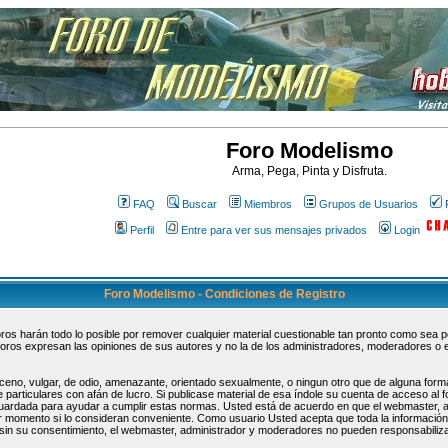
Foro Modelismo
Arma, Pega, Pinta y Disfruta.
FAQ
Buscar
Miembros
Grupos de Usuarios
Perfil
Entre para ver sus mensajes privados
Login
Foro Modelismo - Condiciones de Registro
s harán todo lo posible por remover cualquier material cuestionable tan pronto como sea pos
oros expresan las opiniones de sus autores y no la de los administradores, moderadores o 
ceno, vulgar, de odio, amenazante, orientado sexualmente, o ningun otro que de alguna forma
 particulares con afán de lucro. Si publicase material de esa índole su cuenta de acceso al
guardada para ayudar a cumplir estas normas. Usted está de acuerdo en que el webmaster, 
uier momento si lo consideran conveniente. Como usuario Usted acepta que toda la informaci
sin su consentimiento, el webmaster, administrador y moderadores no pueden responsabiliza