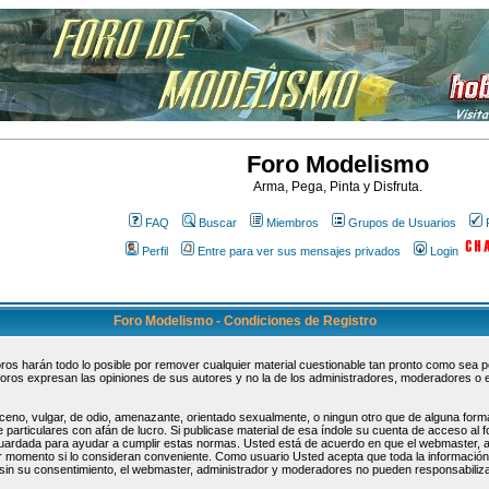
Foro Modelismo
Arma, Pega, Pinta y Disfruta.
FAQ
Buscar
Miembros
Grupos de Usuarios
Perfil
Entre para ver sus mensajes privados
Login
Foro Modelismo - Condiciones de Registro
s harán todo lo posible por remover cualquier material cuestionable tan pronto como sea pos
oros expresan las opiniones de sus autores y no la de los administradores, moderadores o 
ceno, vulgar, de odio, amenazante, orientado sexualmente, o ningun otro que de alguna forma
 particulares con afán de lucro. Si publicase material de esa índole su cuenta de acceso al
guardada para ayudar a cumplir estas normas. Usted está de acuerdo en que el webmaster, 
uier momento si lo consideran conveniente. Como usuario Usted acepta que toda la informaci
sin su consentimiento, el webmaster, administrador y moderadores no pueden responsabiliza