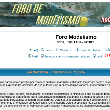
Foro Modelismo
Arma, Pega, Pinta y Disfruta.
FAQ
Buscar
Miembros
Grupos de Usuarios
Perfil
Entre para ver sus mensajes privados
Login
Foro Modelismo - Condiciones de Registro
s harán todo lo posible por remover cualquier material cuestionable tan pronto como sea pos
oros expresan las opiniones de sus autores y no la de los administradores, moderadores o 
ceno, vulgar, de odio, amenazante, orientado sexualmente, o ningun otro que de alguna forma
 particulares con afán de lucro. Si publicase material de esa índole su cuenta de acceso al
guardada para ayudar a cumplir estas normas. Usted está de acuerdo en que el webmaster, 
uier momento si lo consideran conveniente. Como usuario Usted acepta que toda la informaci
sin su consentimiento, el webmaster, administrador y moderadores no pueden responsabiliza