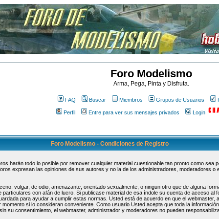
Foro Modelismo
Arma, Pega, Pinta y Disfruta.
FAQ
Buscar
Miembros
Grupos de Usuarios
Perfil
Entre para ver sus mensajes privados
Login
Foro Modelismo - Condiciones de Registro
s harán todo lo posible por remover cualquier material cuestionable tan pronto como sea pos
oros expresan las opiniones de sus autores y no la de los administradores, moderadores o 
ceno, vulgar, de odio, amenazante, orientado sexualmente, o ningun otro que de alguna forma
 particulares con afán de lucro. Si publicase material de esa índole su cuenta de acceso al
guardada para ayudar a cumplir estas normas. Usted está de acuerdo en que el webmaster, 
uier momento si lo consideran conveniente. Como usuario Usted acepta que toda la informaci
sin su consentimiento, el webmaster, administrador y moderadores no pueden responsabiliza