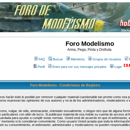
Foro Modelismo
Arma, Pega, Pinta y Disfruta.
FAQ
Buscar
Miembros
Grupos de Usuarios
Perfil
Entre para ver sus mensajes privados
Login
Foro Modelismo - Condiciones de Registro
s harán todo lo posible por remover cualquier material cuestionable tan pronto como sea pos
oros expresan las opiniones de sus autores y no la de los administradores, moderadores o 
ceno, vulgar, de odio, amenazante, orientado sexualmente, o ningun otro que de alguna forma
 particulares con afán de lucro. Si publicase material de esa índole su cuenta de acceso al
guardada para ayudar a cumplir estas normas. Usted está de acuerdo en que el webmaster, 
uier momento si lo consideran conveniente. Como usuario Usted acepta que toda la informaci
sin su consentimiento, el webmaster, administrador y moderadores no pueden responsabiliza