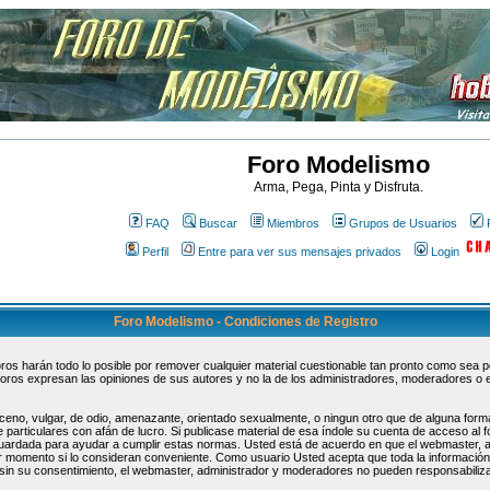
Foro Modelismo
Arma, Pega, Pinta y Disfruta.
FAQ
Buscar
Miembros
Grupos de Usuarios
Perfil
Entre para ver sus mensajes privados
Login
Foro Modelismo - Condiciones de Registro
s harán todo lo posible por remover cualquier material cuestionable tan pronto como sea pos
oros expresan las opiniones de sus autores y no la de los administradores, moderadores o 
ceno, vulgar, de odio, amenazante, orientado sexualmente, o ningun otro que de alguna forma
 particulares con afán de lucro. Si publicase material de esa índole su cuenta de acceso al
guardada para ayudar a cumplir estas normas. Usted está de acuerdo en que el webmaster, 
uier momento si lo consideran conveniente. Como usuario Usted acepta que toda la informaci
sin su consentimiento, el webmaster, administrador y moderadores no pueden responsabiliza