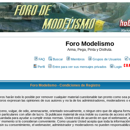
Foro Modelismo
Arma, Pega, Pinta y Disfruta.
FAQ
Buscar
Miembros
Grupos de Usuarios
Perfil
Entre para ver sus mensajes privados
Login
Foro Modelismo - Condiciones de Registro
s harán todo lo posible por remover cualquier material cuestionable tan pronto como sea pos
oros expresan las opiniones de sus autores y no la de los administradores, moderadores o 
ceno, vulgar, de odio, amenazante, orientado sexualmente, o ningun otro que de alguna forma
 particulares con afán de lucro. Si publicase material de esa índole su cuenta de acceso al
guardada para ayudar a cumplir estas normas. Usted está de acuerdo en que el webmaster, 
uier momento si lo consideran conveniente. Como usuario Usted acepta que toda la informaci
sin su consentimiento, el webmaster, administrador y moderadores no pueden responsabiliza