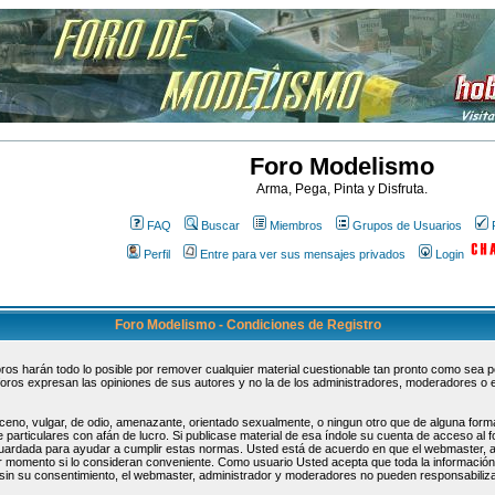
Foro Modelismo
Arma, Pega, Pinta y Disfruta.
FAQ
Buscar
Miembros
Grupos de Usuarios
Perfil
Entre para ver sus mensajes privados
Login
Foro Modelismo - Condiciones de Registro
s harán todo lo posible por remover cualquier material cuestionable tan pronto como sea pos
oros expresan las opiniones de sus autores y no la de los administradores, moderadores o 
ceno, vulgar, de odio, amenazante, orientado sexualmente, o ningun otro que de alguna forma
 particulares con afán de lucro. Si publicase material de esa índole su cuenta de acceso al
guardada para ayudar a cumplir estas normas. Usted está de acuerdo en que el webmaster, 
uier momento si lo consideran conveniente. Como usuario Usted acepta que toda la informaci
sin su consentimiento, el webmaster, administrador y moderadores no pueden responsabiliza