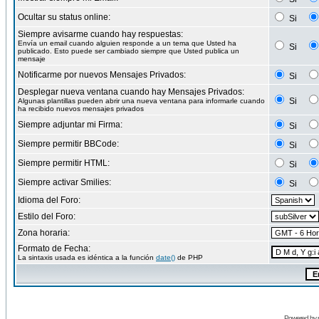
Ocultar su status online:
Si
Siempre avisarme cuando hay respuestas:
Envía un email cuando alguien responde a un tema que Usted ha
Si
publicado. Esto puede ser cambiado siempre que Usted publica un
mensaje
Notificarme por nuevos Mensajes Privados:
Si
Desplegar nueva ventana cuando hay Mensajes Privados:
Si
Algunas plantillas pueden abrir una nueva ventana para informarle cuando
ha recibido nuevos mensajes privados
Siempre adjuntar mi Firma:
Si
Siempre permitir BBCode:
Si
Siempre permitir HTML:
Si
Siempre activar Smilies:
Si
Idioma del Foro:
Estilo del Foro:
Zona horaria:
Formato de Fecha:
La sintaxis usada es idéntica a la función
date()
de PHP
Powered by