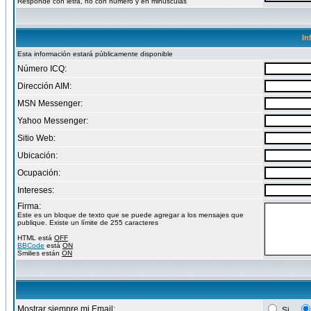
Responde con letra, no con numero y en minusculas
In
Esta información estará públicamente disponible
Número ICQ:
Dirección AIM:
MSN Messenger:
Yahoo Messenger:
Sitio Web:
Ubicación:
Ocupación:
Intereses:
Firma:
Este es un bloque de texto que se puede agregar a los mensajes que
publique. Existe un límite de 255 caracteres
HTML está
OFF
BBCode
está
ON
Smilies están
ON
Mostrar siempre mi Email:
Si