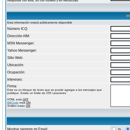
Responde con letra, no con numero y en minusculas
In
Esta información estará públicamente disponible
Número ICQ:
Dirección AIM:
MSN Messenger:
Yahoo Messenger:
Sitio Web:
Ubicación:
Ocupación:
Intereses:
Firma:
Este es un bloque de texto que se puede agregar a los mensajes que
publique. Existe un límite de 255 caracteres
HTML está
OFF
BBCode
está
ON
Smilies están
ON
Mostrar siempre mi Email:
Si