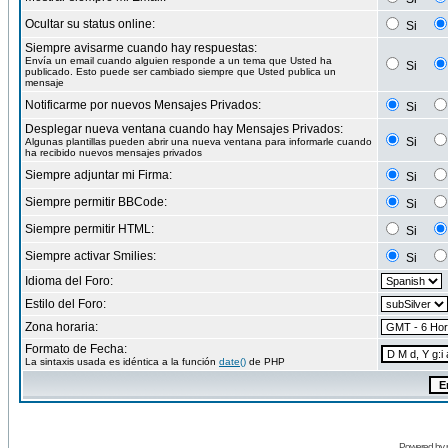
Ocultar su status online:
Si
Siempre avisarme cuando hay respuestas:
Envía un email cuando alguien responde a un tema que Usted ha
Si
publicado. Esto puede ser cambiado siempre que Usted publica un
mensaje
Notificarme por nuevos Mensajes Privados:
Si
Desplegar nueva ventana cuando hay Mensajes Privados:
Si
Algunas plantillas pueden abrir una nueva ventana para informarle cuando
ha recibido nuevos mensajes privados
Siempre adjuntar mi Firma:
Si
Siempre permitir BBCode:
Si
Siempre permitir HTML:
Si
Siempre activar Smilies:
Si
Idioma del Foro:
Estilo del Foro:
Zona horaria:
Formato de Fecha:
La sintaxis usada es idéntica a la función
date()
de PHP
Powered by