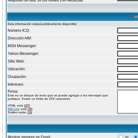
Responde con letra, no con numero y en minusculas
In
Esta información estará públicamente disponible
Número ICQ:
Dirección AIM:
MSN Messenger:
Yahoo Messenger:
Sitio Web:
Ubicación:
Ocupación:
Intereses:
Firma:
Este es un bloque de texto que se puede agregar a los mensajes que
publique. Existe un límite de 255 caracteres
HTML está
OFF
BBCode
está
ON
Smilies están
ON
Mostrar siempre mi Email:
Si