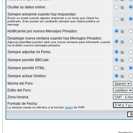
Ocultar su status online:
Si
Siempre avisarme cuando hay respuestas:
Envía un email cuando alguien responde a un tema que Usted ha
Si
publicado. Esto puede ser cambiado siempre que Usted publica un
mensaje
Notificarme por nuevos Mensajes Privados:
Si
Desplegar nueva ventana cuando hay Mensajes Privados:
Si
Algunas plantillas pueden abrir una nueva ventana para informarle cuando
ha recibido nuevos mensajes privados
Siempre adjuntar mi Firma:
Si
Siempre permitir BBCode:
Si
Siempre permitir HTML:
Si
Siempre activar Smilies:
Si
Idioma del Foro:
Estilo del Foro:
Zona horaria:
Formato de Fecha:
La sintaxis usada es idéntica a la función
date()
de PHP
Powered by