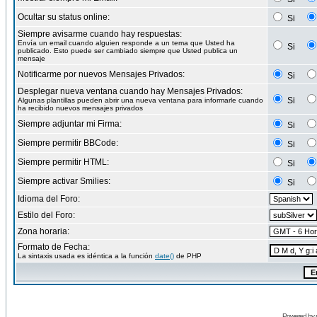
Ocultar su status online:
Si
Siempre avisarme cuando hay respuestas:
Envía un email cuando alguien responde a un tema que Usted ha
Si
publicado. Esto puede ser cambiado siempre que Usted publica un
mensaje
Notificarme por nuevos Mensajes Privados:
Si
Desplegar nueva ventana cuando hay Mensajes Privados:
Si
Algunas plantillas pueden abrir una nueva ventana para informarle cuando
ha recibido nuevos mensajes privados
Siempre adjuntar mi Firma:
Si
Siempre permitir BBCode:
Si
Siempre permitir HTML:
Si
Siempre activar Smilies:
Si
Idioma del Foro:
Estilo del Foro:
Zona horaria:
Formato de Fecha:
La sintaxis usada es idéntica a la función
date()
de PHP
Powered by