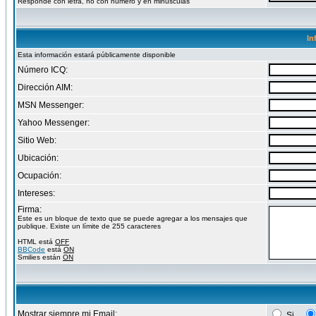
Responde con letra, no con numero y en minusculas
In
Esta información estará públicamente disponible
Número ICQ:
Dirección AIM:
MSN Messenger:
Yahoo Messenger:
Sitio Web:
Ubicación:
Ocupación:
Intereses:
Firma:
Este es un bloque de texto que se puede agregar a los mensajes que
publique. Existe un límite de 255 caracteres
HTML está
OFF
BBCode
está
ON
Smilies están
ON
Mostrar siempre mi Email:
Si