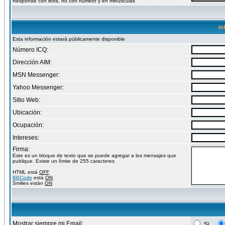
Responde con letra, no con numero y en minusculas
In
Esta información estará públicamente disponible
Número ICQ:
Dirección AIM:
MSN Messenger:
Yahoo Messenger:
Sitio Web:
Ubicación:
Ocupación:
Intereses:
Firma:
Este es un bloque de texto que se puede agregar a los mensajes que
publique. Existe un límite de 255 caracteres
HTML está
OFF
BBCode
está
ON
Smilies están
ON
Mostrar siempre mi Email:
Si