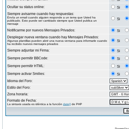
Ocultar su status online:
Si
Siempre avisarme cuando hay respuestas:
Envía un email cuando alguien responde a un tema que Usted ha
Si
publicado. Esto puede ser cambiado siempre que Usted publica un
mensaje
Notificarme por nuevos Mensajes Privados:
Si
Desplegar nueva ventana cuando hay Mensajes Privados:
Si
Algunas plantillas pueden abrir una nueva ventana para informarle cuando
ha recibido nuevos mensajes privados
Siempre adjuntar mi Firma:
Si
Siempre permitir BBCode:
Si
Siempre permitir HTML:
Si
Siempre activar Smilies:
Si
Idioma del Foro:
Estilo del Foro:
Zona horaria:
Formato de Fecha:
La sintaxis usada es idéntica a la función
date()
de PHP
Powered by