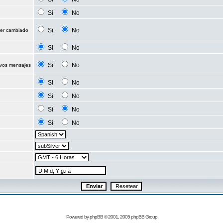
Si
No
Si
No
ser cambiado
Si
No
Si
No
evos mensajes
Si
No
Si
No
Si
No
Si
No
Powered by
phpBB
© 2001, 2005 phpBB Group