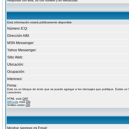
Responde con letra, no con numero y en minusculas
Esta información estará públicamente disponible
Número ICQ:
Dirección AIM:
MSN Messenger:
Yahoo Messenger:
Sitio Web:
Ubicación:
Ocupación:
Intereses:
Firma:
Este es un bloque de texto que se puede agregar a los mensajes que publique. Existe un 
caracteres
HTML está
OFF
BBCode
está
ON
Smilies están
ON
Mostrar siempre mi Email: