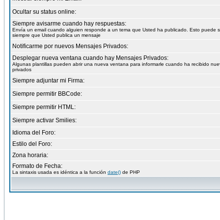
Ocultar su status online:
Siempre avisarme cuando hay respuestas:
Envía un email cuando alguien responde a un tema que Usted ha publicado. Esto puede 
siempre que Usted publica un mensaje
Notificarme por nuevos Mensajes Privados:
Desplegar nueva ventana cuando hay Mensajes Privados:
Algunas plantillas pueden abrir una nueva ventana para informarle cuando ha recibido nu
privados
Siempre adjuntar mi Firma:
Siempre permitir BBCode:
Siempre permitir HTML:
Siempre activar Smilies:
Idioma del Foro:
Estilo del Foro:
Zona horaria:
Formato de Fecha:
La sintaxis usada es idéntica a la función
date()
de PHP