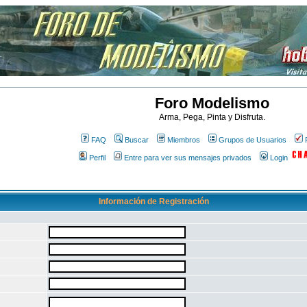
Foro Modelismo
Arma, Pega, Pinta y Disfruta.
FAQ
Buscar
Miembros
Grupos de Usuarios
Perfil
Entre para ver sus mensajes privados
Login
Información de Registración