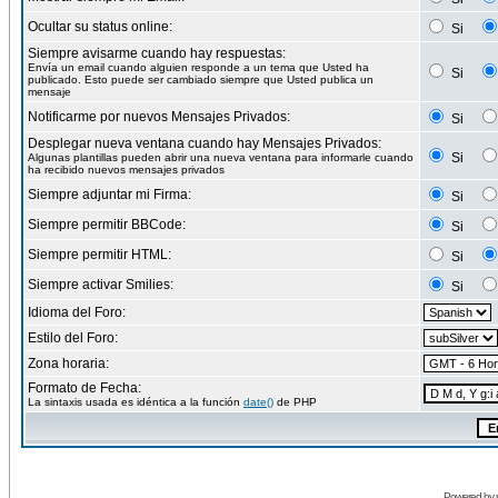
Ocultar su status online:
Si
Siempre avisarme cuando hay respuestas:
Envía un email cuando alguien responde a un tema que Usted ha
Si
publicado. Esto puede ser cambiado siempre que Usted publica un
mensaje
Notificarme por nuevos Mensajes Privados:
Si
Desplegar nueva ventana cuando hay Mensajes Privados:
Si
Algunas plantillas pueden abrir una nueva ventana para informarle cuando
ha recibido nuevos mensajes privados
Siempre adjuntar mi Firma:
Si
Siempre permitir BBCode:
Si
Siempre permitir HTML:
Si
Siempre activar Smilies:
Si
Idioma del Foro:
Estilo del Foro:
Zona horaria:
Formato de Fecha:
La sintaxis usada es idéntica a la función
date()
de PHP
Powered by