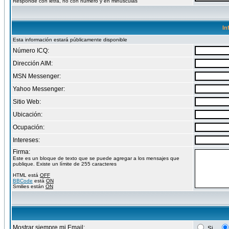
Responde con letra, no con numero y en minusculas
In
Esta información estará públicamente disponible
Número ICQ:
Dirección AIM:
MSN Messenger:
Yahoo Messenger:
Sitio Web:
Ubicación:
Ocupación:
Intereses:
Firma:
Este es un bloque de texto que se puede agregar a los mensajes que
publique. Existe un límite de 255 caracteres
HTML está
OFF
BBCode
está
ON
Smilies están
ON
Mostrar siempre mi Email:
Si