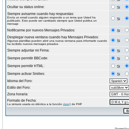
Ocultar su status online:
Si
Siempre avisarme cuando hay respuestas:
Envía un email cuando alguien responde a un tema que Usted ha
Si
publicado. Esto puede ser cambiado siempre que Usted publica un
mensaje
Notificarme por nuevos Mensajes Privados:
Si
Desplegar nueva ventana cuando hay Mensajes Privados:
Si
Algunas plantillas pueden abrir una nueva ventana para informarle cuando
ha recibido nuevos mensajes privados
Siempre adjuntar mi Firma:
Si
Siempre permitir BBCode:
Si
Siempre permitir HTML:
Si
Siempre activar Smilies:
Si
Idioma del Foro:
Estilo del Foro:
Zona horaria:
Formato de Fecha:
La sintaxis usada es idéntica a la función
date()
de PHP
Powered by