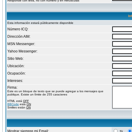
Responde con letra, no con numero y en minusculas
In
Esta información estará públicamente disponible
Número ICQ:
Dirección AIM:
MSN Messenger:
Yahoo Messenger:
Sitio Web:
Ubicación:
Ocupación:
Intereses:
Firma:
Este es un bloque de texto que se puede agregar a los mensajes que
publique. Existe un límite de 255 caracteres
HTML está
OFF
BBCode
está
ON
Smilies están
ON
Mostrar siempre mi Email:
Si