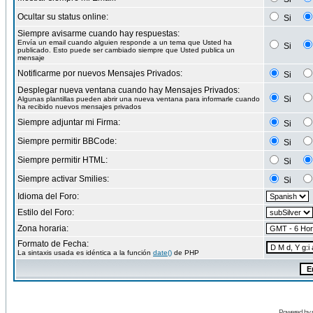
Ocultar su status online:
Si
Siempre avisarme cuando hay respuestas:
Envía un email cuando alguien responde a un tema que Usted ha
Si
publicado. Esto puede ser cambiado siempre que Usted publica un
mensaje
Notificarme por nuevos Mensajes Privados:
Si
Desplegar nueva ventana cuando hay Mensajes Privados:
Si
Algunas plantillas pueden abrir una nueva ventana para informarle cuando
ha recibido nuevos mensajes privados
Siempre adjuntar mi Firma:
Si
Siempre permitir BBCode:
Si
Siempre permitir HTML:
Si
Siempre activar Smilies:
Si
Idioma del Foro:
Estilo del Foro:
Zona horaria:
Formato de Fecha:
La sintaxis usada es idéntica a la función
date()
de PHP
Powered by