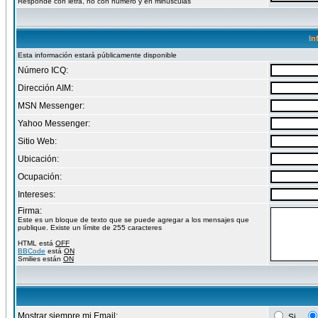
Responde con letra, no con numero y en minusculas
In
Esta información estará públicamente disponible
Número ICQ:
Dirección AIM:
MSN Messenger:
Yahoo Messenger:
Sitio Web:
Ubicación:
Ocupación:
Intereses:
Firma:
Este es un bloque de texto que se puede agregar a los mensajes que
publique. Existe un límite de 255 caracteres
HTML está
OFF
BBCode
está
ON
Smilies están
ON
Mostrar siempre mi Email:
Si