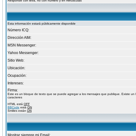
Responde con letra, no con numero y en minusculas
Esta información estará públicamente disponible
Número ICQ:
Dirección AIM:
MSN Messenger:
Yahoo Messenger:
Sitio Web:
Ubicación:
Ocupación:
Intereses:
Firma:
Este es un bloque de texto que se puede agregar a los mensajes que publique. Existe un 
caracteres
HTML está
OFF
BBCode
está
ON
Smilies están
ON
Mostrar siempre mi Email: