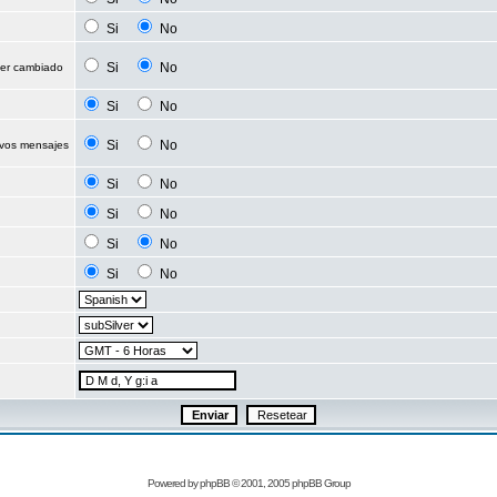
Si
No
Si
No
ser cambiado
Si
No
Si
No
evos mensajes
Si
No
Si
No
Si
No
Si
No
Powered by
phpBB
© 2001, 2005 phpBB Group