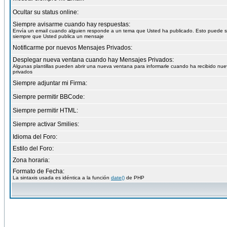
Ocultar su status online:
Siempre avisarme cuando hay respuestas:
Envía un email cuando alguien responde a un tema que Usted ha publicado. Esto puede 
siempre que Usted publica un mensaje
Notificarme por nuevos Mensajes Privados:
Desplegar nueva ventana cuando hay Mensajes Privados:
Algunas plantillas pueden abrir una nueva ventana para informarle cuando ha recibido nu
privados
Siempre adjuntar mi Firma:
Siempre permitir BBCode:
Siempre permitir HTML:
Siempre activar Smilies:
Idioma del Foro:
Estilo del Foro:
Zona horaria:
Formato de Fecha:
La sintaxis usada es idéntica a la función
date()
de PHP