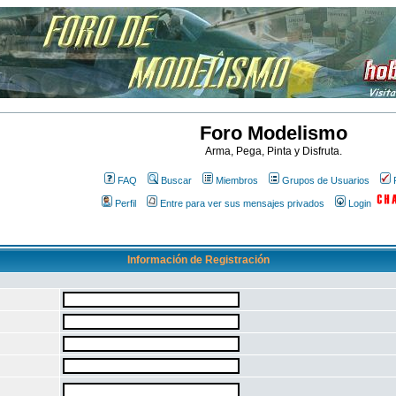
Foro Modelismo
Arma, Pega, Pinta y Disfruta.
FAQ
Buscar
Miembros
Grupos de Usuarios
Perfil
Entre para ver sus mensajes privados
Login
Información de Registración