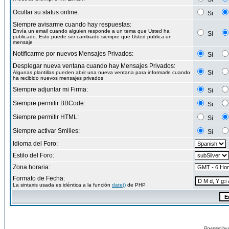
Ocultar su status online:
Si
Siempre avisarme cuando hay respuestas:
Envía un email cuando alguien responde a un tema que Usted ha
Si
publicado. Esto puede ser cambiado siempre que Usted publica un
mensaje
Notificarme por nuevos Mensajes Privados:
Si
Desplegar nueva ventana cuando hay Mensajes Privados:
Si
Algunas plantillas pueden abrir una nueva ventana para informarle cuando
ha recibido nuevos mensajes privados
Siempre adjuntar mi Firma:
Si
Siempre permitir BBCode:
Si
Siempre permitir HTML:
Si
Siempre activar Smilies:
Si
Idioma del Foro:
Estilo del Foro:
Zona horaria:
Formato de Fecha:
La sintaxis usada es idéntica a la función
date()
de PHP
Powered by