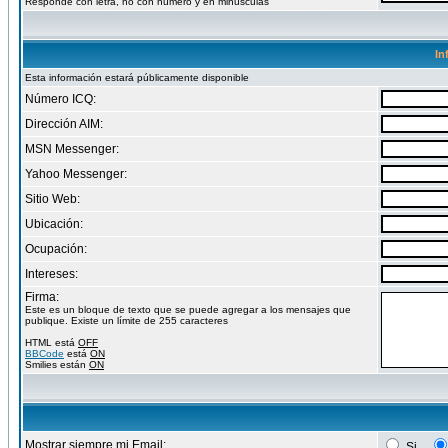
Responde con letra, no con numero y en minusculas
In
Esta información estará públicamente disponible
Número ICQ:
Dirección AIM:
MSN Messenger:
Yahoo Messenger:
Sitio Web:
Ubicación:
Ocupación:
Intereses:
Firma:
Este es un bloque de texto que se puede agregar a los mensajes que
publique. Existe un límite de 255 caracteres
HTML está
OFF
BBCode
está
ON
Smilies están
ON
Mostrar siempre mi Email:
Si