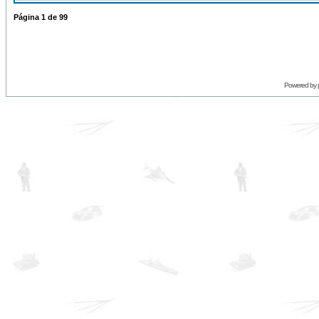
Página
1
de
99
Powered by