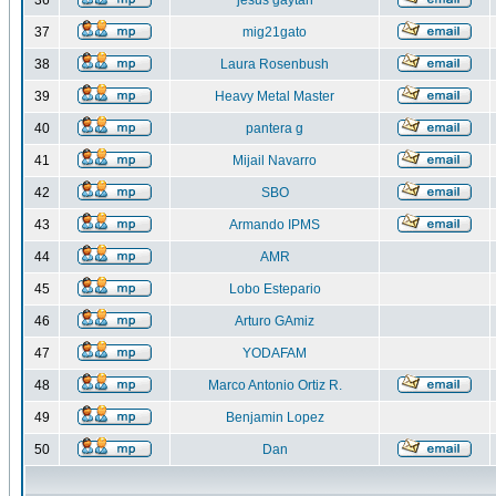
36
jesus gaytan
37
mig21gato
38
Laura Rosenbush
39
Heavy Metal Master
40
pantera g
41
Mijail Navarro
42
SBO
43
Armando IPMS
44
AMR
45
Lobo Estepario
46
Arturo GAmiz
47
YODAFAM
48
Marco Antonio Ortiz R.
49
Benjamin Lopez
50
Dan