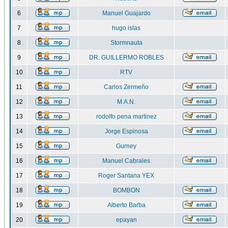
6
Manuel Guajardo
7
hugo islas
8
Stormnauta
9
DR. GUILLERMO ROBLES
10
RTV
11
Carlos Zermeño
12
M.A.N.
13
rodolfo pena martinez
14
Jorge Espinosa
15
Gurney
16
Manuel Cabrales
17
Roger Santana YEX
18
BOMBON
19
Alberto Barba
20
epayan