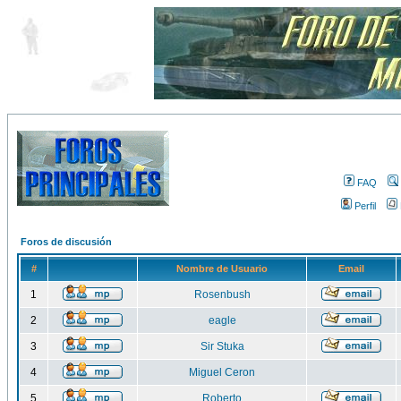
FAQ
Perfil
Foros de discusión
#
Nombre de Usuario
Email
1
Rosenbush
2
eagle
3
Sir Stuka
4
Miguel Ceron
5
Roberto