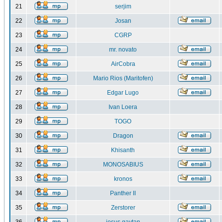
21
serjim
22
Josan
23
CGRP
24
mr. novato
25
AirCobra
26
Mario Rios (Maritofen)
27
Edgar Lugo
28
Ivan Loera
29
TOGO
30
Dragon
31
Khisanth
32
MONOSABIUS
33
kronos
34
Panther II
35
Zerstorer