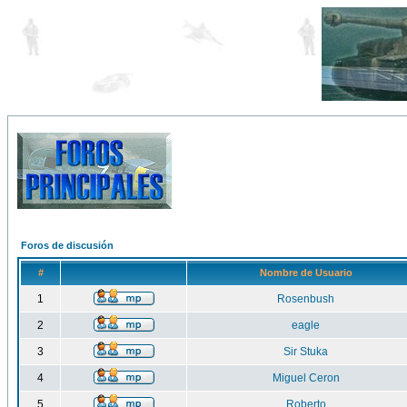
Foros de discusión
#
Nombre de Usuario
1
Rosenbush
2
eagle
3
Sir Stuka
4
Miguel Ceron
5
Roberto