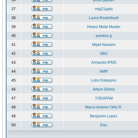
36
jesus gaytan
37
mig21gato
38
Laura Rosenbush
39
Heavy Metal Master
40
pantera g
41
Mijail Navarro
42
SBO
43
Armando IPMS
44
AMR
45
Lobo Estepario
46
Arturo GAmiz
47
YODAFAM
48
Marco Antonio Ortiz R.
49
Benjamin Lopez
50
Dan