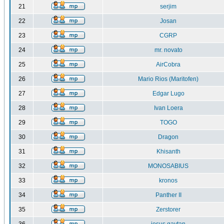
21
serjim
22
Josan
23
CGRP
24
mr. novato
25
AirCobra
26
Mario Rios (Maritofen)
27
Edgar Lugo
28
Ivan Loera
29
TOGO
30
Dragon
31
Khisanth
32
MONOSABIUS
33
kronos
34
Panther II
35
Zerstorer