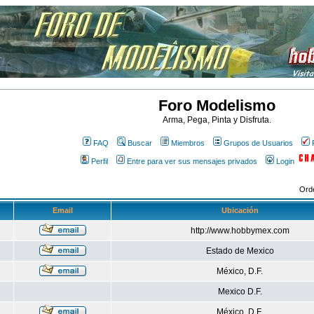
Foro Modelismo
Arma, Pega, Pinta y Disfruta.
FAQ
Buscar
Miembros
Grupos de Usuarios
Perfil
Entre para ver sus mensajes privados
Login
Ord
Email
Ubicación
http://www.hobbymex.com
Estado de Mexico
México, D.F.
Mexico D.F.
México, D.F.