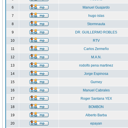
6
Manuel Guajardo
7
hugo islas
8
Stormnauta
9
DR. GUILLERMO ROBLES
10
RTV
11
Carlos Zermeño
12
M.A.N.
13
rodolfo pena martinez
14
Jorge Espinosa
15
Gurney
16
Manuel Cabrales
17
Roger Santana YEX
18
BOMBON
19
Alberto Barba
20
epayan