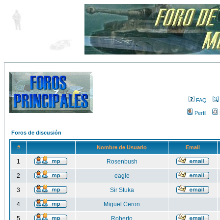
FAQ
Perfil
Foros de discusión
#
Nombre de Usuario
Email
1
Rosenbush
2
eagle
3
Sir Stuka
4
Miguel Ceron
5
Roberto