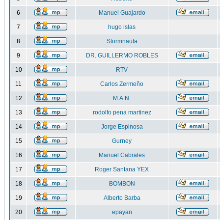
6
Manuel Guajardo
7
hugo islas
8
Stormnauta
9
DR. GUILLERMO ROBLES
10
RTV
11
Carlos Zermeño
12
M.A.N.
13
rodolfo pena martinez
14
Jorge Espinosa
15
Gurney
16
Manuel Cabrales
17
Roger Santana YEX
18
BOMBON
19
Alberto Barba
20
epayan