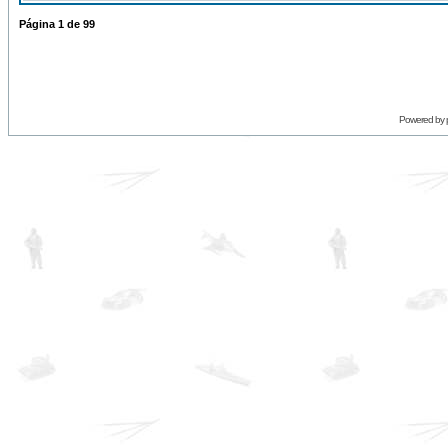
Página
1
de
99
Powered by