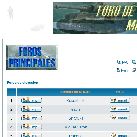
FAQ
Perfil
Foros de discusión
#
Nombre de Usuario
Email
1
Rosenbush
2
eagle
3
Sir Stuka
4
Miguel Ceron
5
Roberto