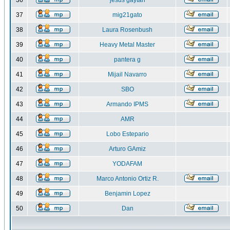
36
jesus gaytan
37
mig21gato
38
Laura Rosenbush
39
Heavy Metal Master
40
pantera g
41
Mijail Navarro
42
SBO
43
Armando IPMS
44
AMR
45
Lobo Estepario
46
Arturo GAmiz
47
YODAFAM
48
Marco Antonio Ortiz R.
49
Benjamin Lopez
50
Dan