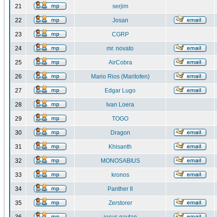
21
serjim
22
Josan
23
CGRP
24
mr. novato
25
AirCobra
26
Mario Rios (Maritofen)
27
Edgar Lugo
28
Ivan Loera
29
TOGO
30
Dragon
31
Khisanth
32
MONOSABIUS
33
kronos
34
Panther II
35
Zerstorer