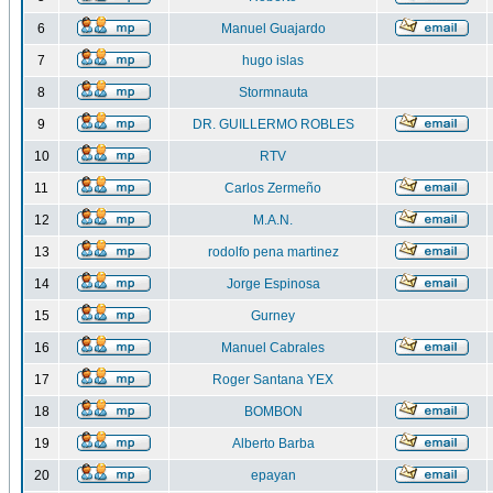
6
Manuel Guajardo
7
hugo islas
8
Stormnauta
9
DR. GUILLERMO ROBLES
10
RTV
11
Carlos Zermeño
12
M.A.N.
13
rodolfo pena martinez
14
Jorge Espinosa
15
Gurney
16
Manuel Cabrales
17
Roger Santana YEX
18
BOMBON
19
Alberto Barba
20
epayan