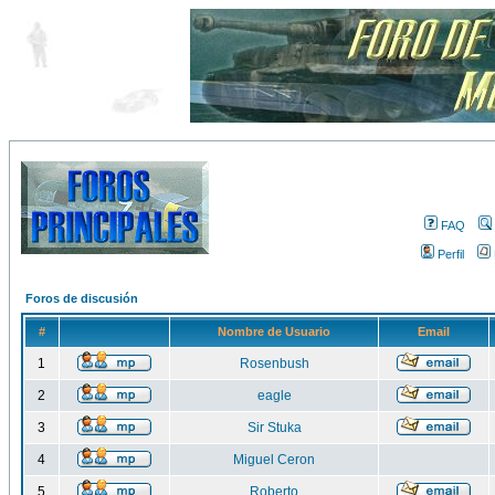
FAQ
Perfil
Foros de discusión
#
Nombre de Usuario
Email
1
Rosenbush
2
eagle
3
Sir Stuka
4
Miguel Ceron
5
Roberto