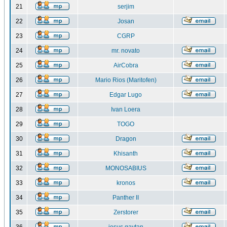
21
serjim
22
Josan
23
CGRP
24
mr. novato
25
AirCobra
26
Mario Rios (Maritofen)
27
Edgar Lugo
28
Ivan Loera
29
TOGO
30
Dragon
31
Khisanth
32
MONOSABIUS
33
kronos
34
Panther II
35
Zerstorer