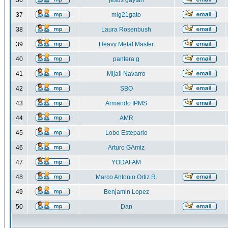
36
jesus gaytan
37
mig21gato
38
Laura Rosenbush
39
Heavy Metal Master
40
pantera g
41
Mijail Navarro
42
SBO
43
Armando IPMS
44
AMR
45
Lobo Estepario
46
Arturo GAmiz
47
YODAFAM
48
Marco Antonio Ortiz R.
49
Benjamin Lopez
50
Dan