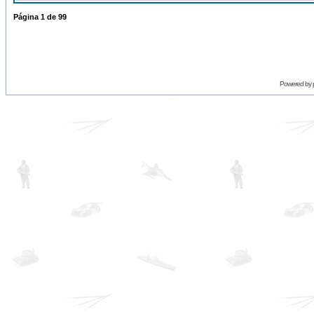
Página
1
de
99
Powered by