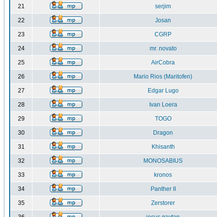
21
serjim
22
Josan
23
CGRP
24
mr. novato
25
AirCobra
26
Mario Rios (Maritofen)
27
Edgar Lugo
28
Ivan Loera
29
TOGO
30
Dragon
31
Khisanth
32
MONOSABIUS
33
kronos
34
Panther II
35
Zerstorer