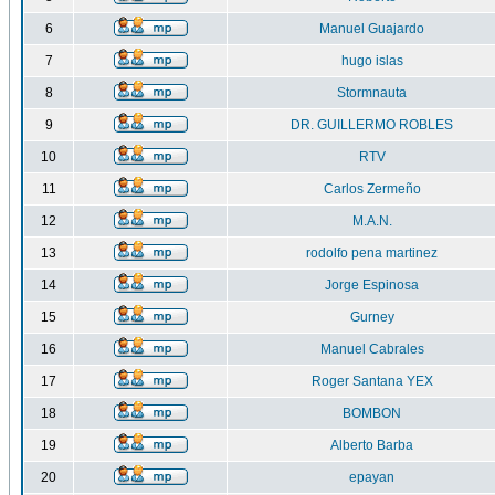
6
Manuel Guajardo
7
hugo islas
8
Stormnauta
9
DR. GUILLERMO ROBLES
10
RTV
11
Carlos Zermeño
12
M.A.N.
13
rodolfo pena martinez
14
Jorge Espinosa
15
Gurney
16
Manuel Cabrales
17
Roger Santana YEX
18
BOMBON
19
Alberto Barba
20
epayan