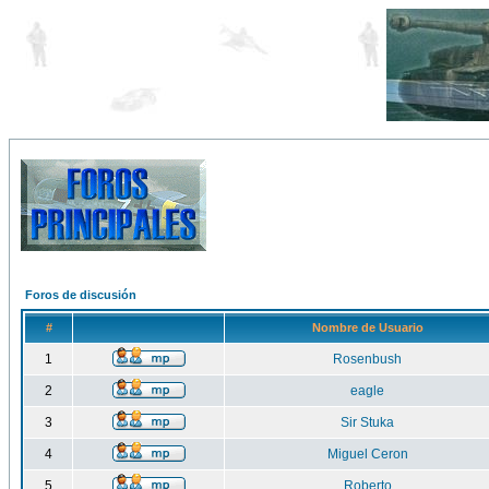
Foros de discusión
#
Nombre de Usuario
1
Rosenbush
2
eagle
3
Sir Stuka
4
Miguel Ceron
5
Roberto