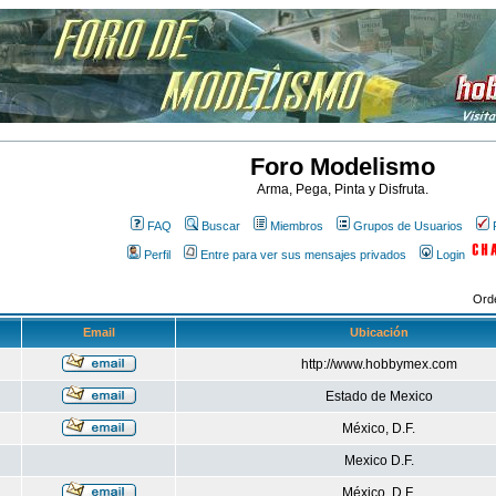
Foro Modelismo
Arma, Pega, Pinta y Disfruta.
FAQ
Buscar
Miembros
Grupos de Usuarios
Perfil
Entre para ver sus mensajes privados
Login
Ord
Email
Ubicación
http://www.hobbymex.com
Estado de Mexico
México, D.F.
Mexico D.F.
México, D.F.