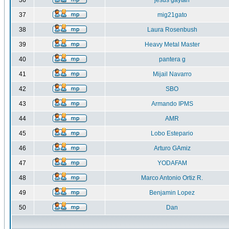
36
jesus gaytan
37
mig21gato
38
Laura Rosenbush
39
Heavy Metal Master
40
pantera g
41
Mijail Navarro
42
SBO
43
Armando IPMS
44
AMR
45
Lobo Estepario
46
Arturo GAmiz
47
YODAFAM
48
Marco Antonio Ortiz R.
49
Benjamin Lopez
50
Dan