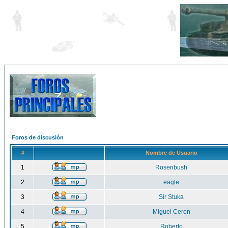
Foros de discusión
#
Nombre de Usuario
1
Rosenbush
2
eagle
3
Sir Stuka
4
Miguel Ceron
5
Roberto