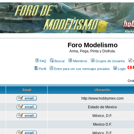
Foro Modelismo
Arma, Pega, Pinta y Disfruta.
FAQ
Buscar
Miembros
Grupos de Usuarios
Perfil
Entre para ver sus mensajes privados
Login
Ord
Email
Ubicación
http://www.hobbymex.com
Estado de Mexico
México, D.F.
Mexico D.F.
México, D.F.