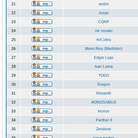
21
serjim
22
Josan
23
CGRP
24
mr. novato
25
AirCobra
26
Mario Rios (Maritofen)
27
Edgar Lugo
28
Ivan Loera
29
TOGO
30
Dragon
31
Khisanth
32
MONOSABIUS
33
kronos
34
Panther II
35
Zerstorer