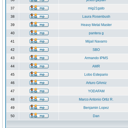
36
jesus gaytan
37
mig21gato
38
Laura Rosenbush
39
Heavy Metal Master
40
pantera g
41
Mijail Navarro
42
SBO
43
Armando IPMS
44
AMR
45
Lobo Estepario
46
Arturo GAmiz
47
YODAFAM
48
Marco Antonio Ortiz R.
49
Benjamin Lopez
50
Dan