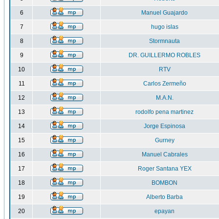
6
Manuel Guajardo
7
hugo islas
8
Stormnauta
9
DR. GUILLERMO ROBLES
10
RTV
11
Carlos Zermeño
12
M.A.N.
13
rodolfo pena martinez
14
Jorge Espinosa
15
Gurney
16
Manuel Cabrales
17
Roger Santana YEX
18
BOMBON
19
Alberto Barba
20
epayan