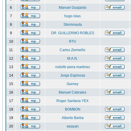
6
Manuel Guajardo
7
hugo islas
8
Stormnauta
9
DR. GUILLERMO ROBLES
10
RTV
11
Carlos Zermeño
12
M.A.N.
13
rodolfo pena martinez
14
Jorge Espinosa
15
Gurney
16
Manuel Cabrales
17
Roger Santana YEX
18
BOMBON
19
Alberto Barba
20
epayan