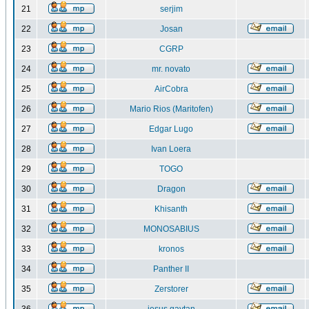
21
serjim
22
Josan
23
CGRP
24
mr. novato
25
AirCobra
26
Mario Rios (Maritofen)
27
Edgar Lugo
28
Ivan Loera
29
TOGO
30
Dragon
31
Khisanth
32
MONOSABIUS
33
kronos
34
Panther II
35
Zerstorer