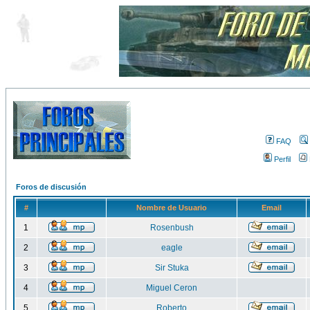
FAQ
Perfil
Foros de discusión
#
Nombre de Usuario
Email
1
Rosenbush
2
eagle
3
Sir Stuka
4
Miguel Ceron
5
Roberto