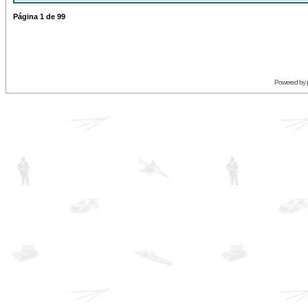
Página
1
de
99
Powered by