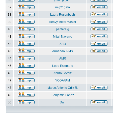
36
jesus gaytan
37
mig21gato
38
Laura Rosenbush
39
Heavy Metal Master
40
pantera g
41
Mijail Navarro
42
SBO
43
Armando IPMS
44
AMR
45
Lobo Estepario
46
Arturo GAmiz
47
YODAFAM
48
Marco Antonio Ortiz R.
49
Benjamin Lopez
50
Dan