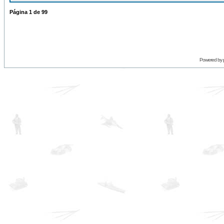
Página
1
de
99
Powered by