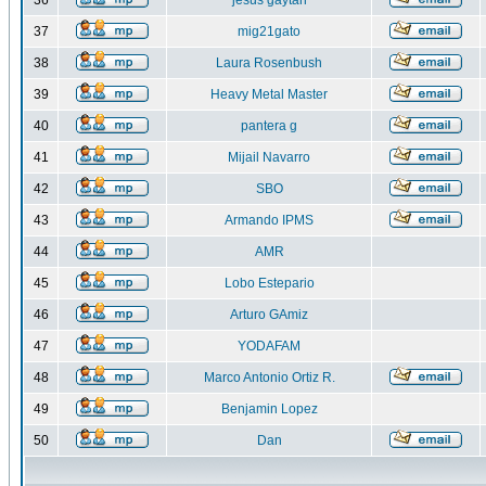
36
jesus gaytan
37
mig21gato
38
Laura Rosenbush
39
Heavy Metal Master
40
pantera g
41
Mijail Navarro
42
SBO
43
Armando IPMS
44
AMR
45
Lobo Estepario
46
Arturo GAmiz
47
YODAFAM
48
Marco Antonio Ortiz R.
49
Benjamin Lopez
50
Dan