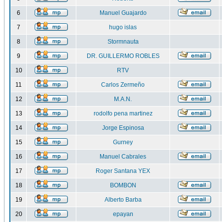
6
Manuel Guajardo
7
hugo islas
8
Stormnauta
9
DR. GUILLERMO ROBLES
10
RTV
11
Carlos Zermeño
12
M.A.N.
13
rodolfo pena martinez
14
Jorge Espinosa
15
Gurney
16
Manuel Cabrales
17
Roger Santana YEX
18
BOMBON
19
Alberto Barba
20
epayan