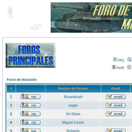
FAQ
Perfil
Foros de discusión
#
Nombre de Usuario
Email
1
Rosenbush
2
eagle
3
Sir Stuka
4
Miguel Ceron
5
Roberto