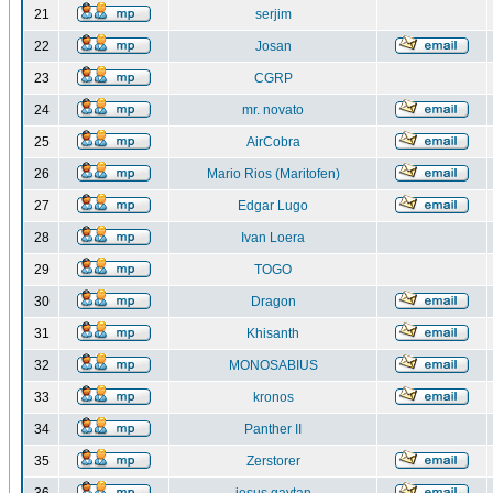
21
serjim
22
Josan
23
CGRP
24
mr. novato
25
AirCobra
26
Mario Rios (Maritofen)
27
Edgar Lugo
28
Ivan Loera
29
TOGO
30
Dragon
31
Khisanth
32
MONOSABIUS
33
kronos
34
Panther II
35
Zerstorer