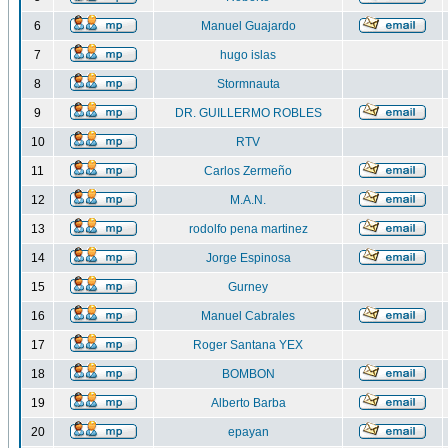
6
Manuel Guajardo
7
hugo islas
8
Stormnauta
9
DR. GUILLERMO ROBLES
10
RTV
11
Carlos Zermeño
12
M.A.N.
13
rodolfo pena martinez
14
Jorge Espinosa
15
Gurney
16
Manuel Cabrales
17
Roger Santana YEX
18
BOMBON
19
Alberto Barba
20
epayan