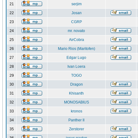
21
serjim
22
Josan
23
CGRP
24
mr. novato
25
AirCobra
26
Mario Rios (Maritofen)
27
Edgar Lugo
28
Ivan Loera
29
TOGO
30
Dragon
31
Khisanth
32
MONOSABIUS
33
kronos
34
Panther II
35
Zerstorer