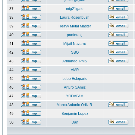
36
jesus gaytan
37
mig21gato
38
Laura Rosenbush
39
Heavy Metal Master
40
pantera g
41
Mijail Navarro
42
SBO
43
Armando IPMS
44
AMR
45
Lobo Estepario
46
Arturo GAmiz
47
YODAFAM
48
Marco Antonio Ortiz R.
49
Benjamin Lopez
50
Dan