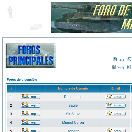
FAQ
Perfil
Foros de discusión
#
Nombre de Usuario
Email
1
Rosenbush
2
eagle
3
Sir Stuka
4
Miguel Ceron
5
Roberto