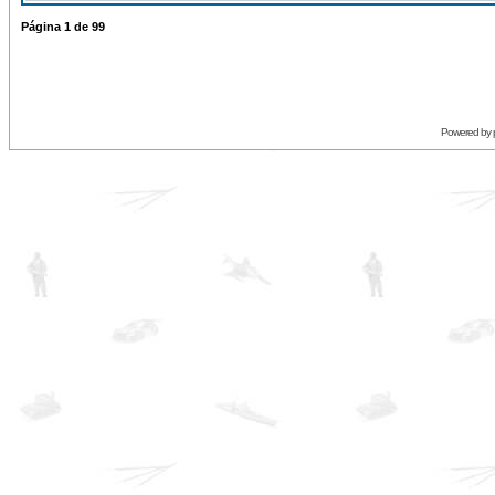
Página
1
de
99
Powered by