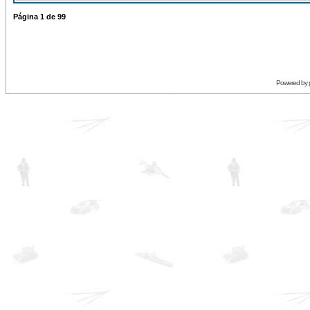
Página
1
de
99
Powered by