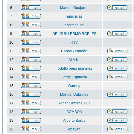
6
Manuel Guajardo
7
hugo islas
8
Stormnauta
9
DR. GUILLERMO ROBLES
10
RTV
11
Carlos Zermeño
12
M.A.N.
13
rodolfo pena martinez
14
Jorge Espinosa
15
Gurney
16
Manuel Cabrales
17
Roger Santana YEX
18
BOMBON
19
Alberto Barba
20
epayan