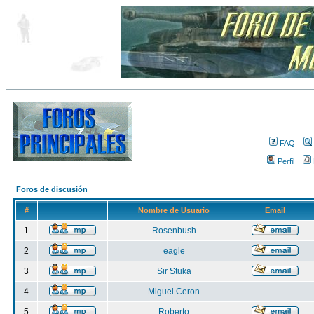
FAQ
Perfil
Foros de discusión
#
Nombre de Usuario
Email
1
Rosenbush
2
eagle
3
Sir Stuka
4
Miguel Ceron
5
Roberto