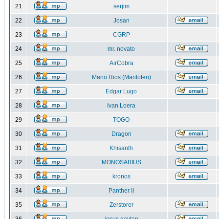
21
serjim
22
Josan
23
CGRP
24
mr. novato
25
AirCobra
26
Mario Rios (Maritofen)
27
Edgar Lugo
28
Ivan Loera
29
TOGO
30
Dragon
31
Khisanth
32
MONOSABIUS
33
kronos
34
Panther II
35
Zerstorer