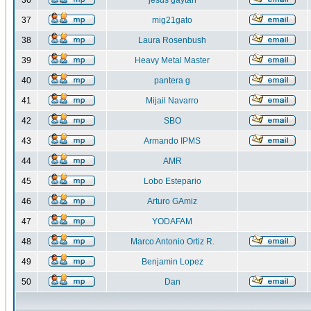
36
jesus gaytan
37
mig21gato
38
Laura Rosenbush
39
Heavy Metal Master
40
pantera g
41
Mijail Navarro
42
SBO
43
Armando IPMS
44
AMR
45
Lobo Estepario
46
Arturo GAmiz
47
YODAFAM
48
Marco Antonio Ortiz R.
49
Benjamin Lopez
50
Dan