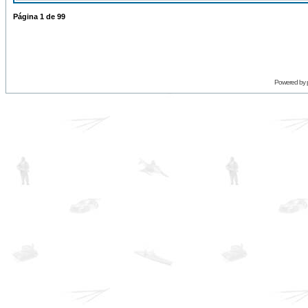
Página
1
de
99
Powered by