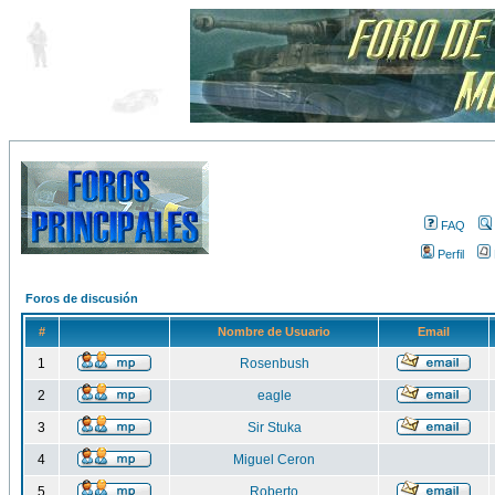
FAQ
Perfil
Foros de discusión
#
Nombre de Usuario
Email
1
Rosenbush
2
eagle
3
Sir Stuka
4
Miguel Ceron
5
Roberto