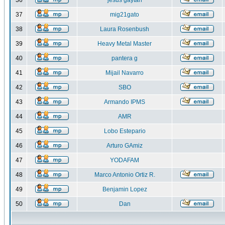
36
jesus gaytan
37
mig21gato
38
Laura Rosenbush
39
Heavy Metal Master
40
pantera g
41
Mijail Navarro
42
SBO
43
Armando IPMS
44
AMR
45
Lobo Estepario
46
Arturo GAmiz
47
YODAFAM
48
Marco Antonio Ortiz R.
49
Benjamin Lopez
50
Dan