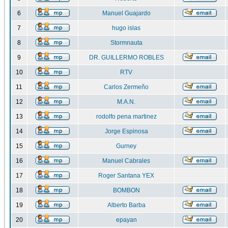
6
Manuel Guajardo
7
hugo islas
8
Stormnauta
9
DR. GUILLERMO ROBLES
10
RTV
11
Carlos Zermeño
12
M.A.N.
13
rodolfo pena martinez
14
Jorge Espinosa
15
Gurney
16
Manuel Cabrales
17
Roger Santana YEX
18
BOMBON
19
Alberto Barba
20
epayan