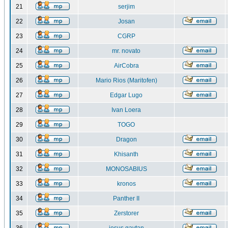
21
serjim
22
Josan
23
CGRP
24
mr. novato
25
AirCobra
26
Mario Rios (Maritofen)
27
Edgar Lugo
28
Ivan Loera
29
TOGO
30
Dragon
31
Khisanth
32
MONOSABIUS
33
kronos
34
Panther II
35
Zerstorer