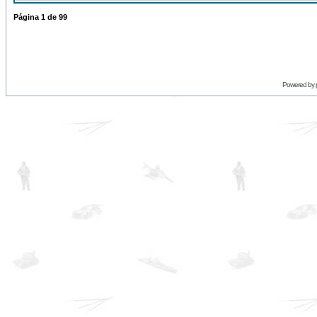
Página
1
de
99
Powered by