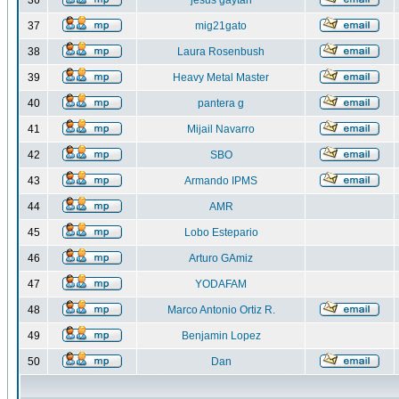
36
jesus gaytan
37
mig21gato
38
Laura Rosenbush
39
Heavy Metal Master
40
pantera g
41
Mijail Navarro
42
SBO
43
Armando IPMS
44
AMR
45
Lobo Estepario
46
Arturo GAmiz
47
YODAFAM
48
Marco Antonio Ortiz R.
49
Benjamin Lopez
50
Dan