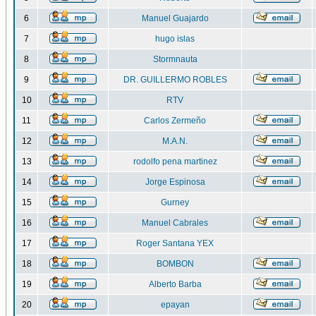
6
Manuel Guajardo
7
hugo islas
8
Stormnauta
9
DR. GUILLERMO ROBLES
10
RTV
11
Carlos Zermeño
12
M.A.N.
13
rodolfo pena martinez
14
Jorge Espinosa
15
Gurney
16
Manuel Cabrales
17
Roger Santana YEX
18
BOMBON
19
Alberto Barba
20
epayan