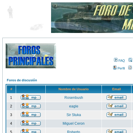
FAQ
Perfil
Foros de discusión
#
Nombre de Usuario
Email
1
Rosenbush
2
eagle
3
Sir Stuka
4
Miguel Ceron
5
Roberto