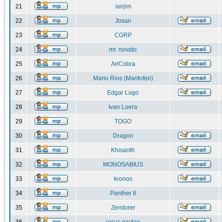
21
serjim
22
Josan
23
CGRP
24
mr. novato
25
AirCobra
26
Mario Rios (Maritofen)
27
Edgar Lugo
28
Ivan Loera
29
TOGO
30
Dragon
31
Khisanth
32
MONOSABIUS
33
kronos
34
Panther II
35
Zerstorer