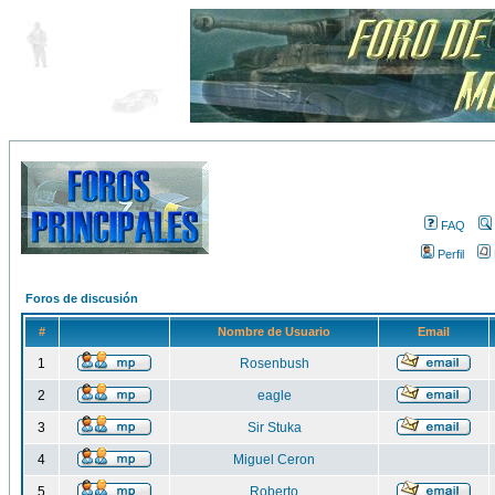
FAQ
Perfil
Foros de discusión
#
Nombre de Usuario
Email
1
Rosenbush
2
eagle
3
Sir Stuka
4
Miguel Ceron
5
Roberto