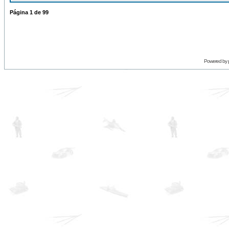
Página
1
de
99
Powered by