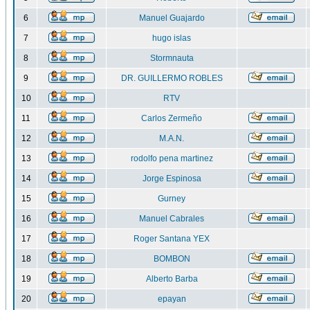
6
Manuel Guajardo
7
hugo islas
8
Stormnauta
9
DR. GUILLERMO ROBLES
10
RTV
11
Carlos Zermeño
12
M.A.N.
13
rodolfo pena martinez
14
Jorge Espinosa
15
Gurney
16
Manuel Cabrales
17
Roger Santana YEX
18
BOMBON
19
Alberto Barba
20
epayan