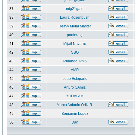
36
jesus gaytan
37
mig21gato
38
Laura Rosenbush
39
Heavy Metal Master
40
pantera g
41
Mijail Navarro
42
SBO
43
Armando IPMS
44
AMR
45
Lobo Estepario
46
Arturo GAmiz
47
YODAFAM
48
Marco Antonio Ortiz R.
49
Benjamin Lopez
50
Dan