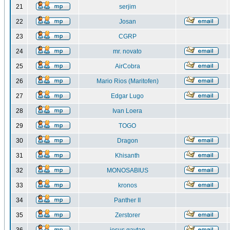
21
serjim
22
Josan
23
CGRP
24
mr. novato
25
AirCobra
26
Mario Rios (Maritofen)
27
Edgar Lugo
28
Ivan Loera
29
TOGO
30
Dragon
31
Khisanth
32
MONOSABIUS
33
kronos
34
Panther II
35
Zerstorer