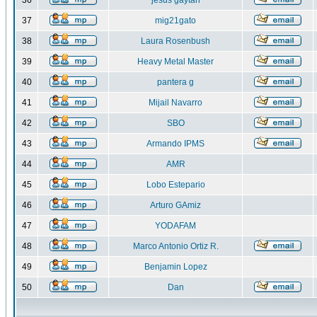
36
jesus gaytan
37
mig21gato
38
Laura Rosenbush
39
Heavy Metal Master
40
pantera g
41
Mijail Navarro
42
SBO
43
Armando IPMS
44
AMR
45
Lobo Estepario
46
Arturo GAmiz
47
YODAFAM
48
Marco Antonio Ortiz R.
49
Benjamin Lopez
50
Dan