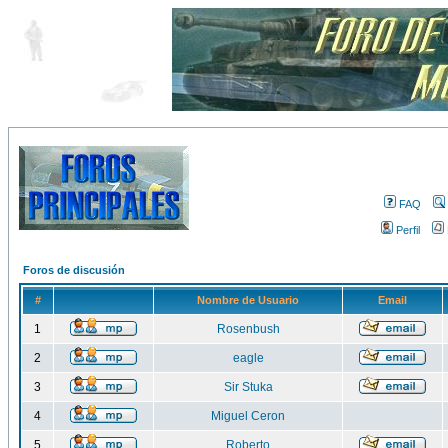
FAQ
Perfil
Foros de discusión
#
Nombre de Usuario
Email
1
Rosenbush
2
eagle
3
Sir Stuka
4
Miguel Ceron
5
Roberto