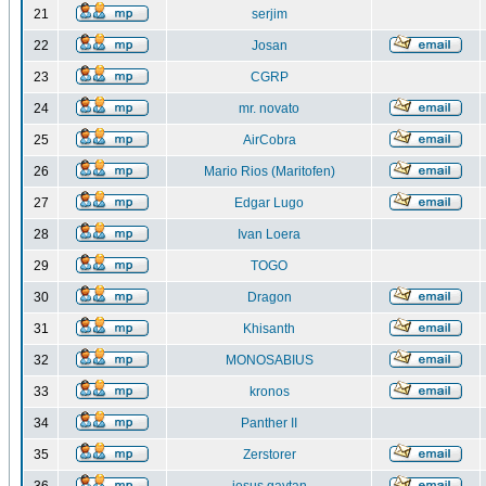
21
serjim
22
Josan
23
CGRP
24
mr. novato
25
AirCobra
26
Mario Rios (Maritofen)
27
Edgar Lugo
28
Ivan Loera
29
TOGO
30
Dragon
31
Khisanth
32
MONOSABIUS
33
kronos
34
Panther II
35
Zerstorer