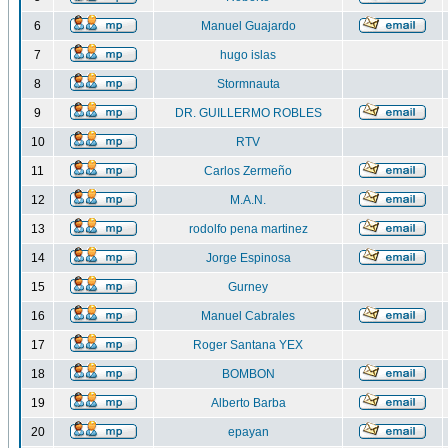
6
Manuel Guajardo
7
hugo islas
8
Stormnauta
9
DR. GUILLERMO ROBLES
10
RTV
11
Carlos Zermeño
12
M.A.N.
13
rodolfo pena martinez
14
Jorge Espinosa
15
Gurney
16
Manuel Cabrales
17
Roger Santana YEX
18
BOMBON
19
Alberto Barba
20
epayan