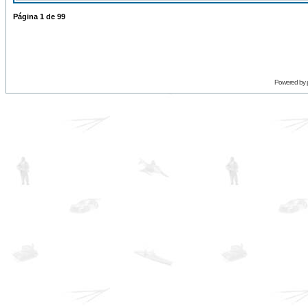
Página
1
de
99
Powered by