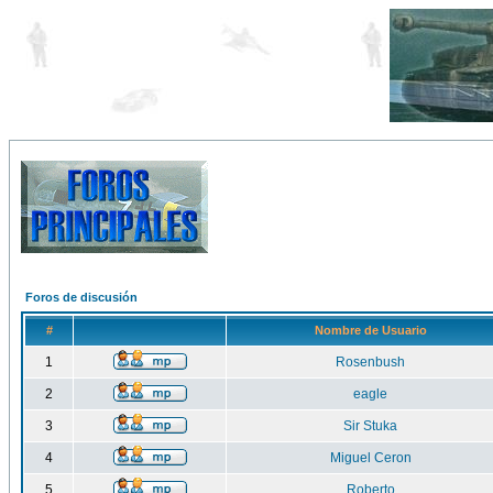
Foros de discusión
#
Nombre de Usuario
1
Rosenbush
2
eagle
3
Sir Stuka
4
Miguel Ceron
5
Roberto