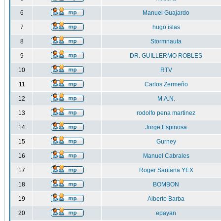
6
Manuel Guajardo
7
hugo islas
8
Stormnauta
9
DR. GUILLERMO ROBLES
10
RTV
11
Carlos Zermeño
12
M.A.N.
13
rodolfo pena martinez
14
Jorge Espinosa
15
Gurney
16
Manuel Cabrales
17
Roger Santana YEX
18
BOMBON
19
Alberto Barba
20
epayan