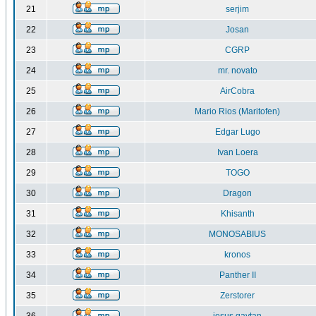
21
serjim
22
Josan
23
CGRP
24
mr. novato
25
AirCobra
26
Mario Rios (Maritofen)
27
Edgar Lugo
28
Ivan Loera
29
TOGO
30
Dragon
31
Khisanth
32
MONOSABIUS
33
kronos
34
Panther II
35
Zerstorer