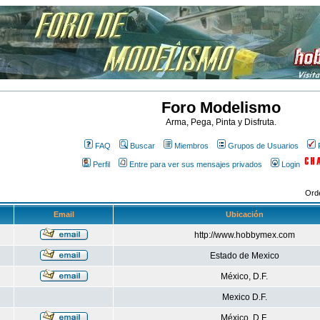
Foro Modelismo
Arma, Pega, Pinta y Disfruta.
FAQ
Buscar
Miembros
Grupos de Usuarios
Perfil
Entre para ver sus mensajes privados
Login
Ord
Email
Ubicación
http://www.hobbymex.com
Estado de Mexico
México, D.F.
Mexico D.F.
México, D.F.