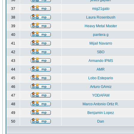
36
jesus gaytan
37
mig21gato
38
Laura Rosenbush
39
Heavy Metal Master
40
pantera g
41
Mijail Navarro
42
SBO
43
Armando IPMS
44
AMR
45
Lobo Estepario
46
Arturo GAmiz
47
YODAFAM
48
Marco Antonio Ortiz R.
49
Benjamin Lopez
50
Dan